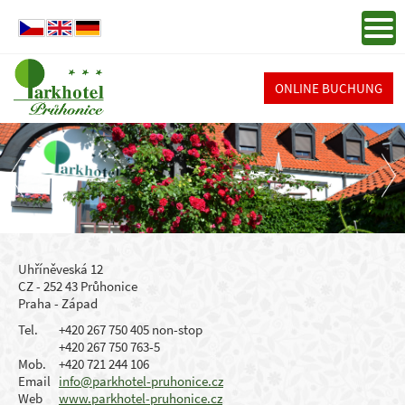
ONLINE BUCHUNG
Uhříněveská 12
CZ - 252 43 Průhonice
Praha - Západ
Tel.
+420 267 750 405 non-stop
+420 267 750 763-5
Mob.
+420 721 244 106
Email
info@parkhotel-pruhonice.cz
Web
www.parkhotel-pruhonice.cz