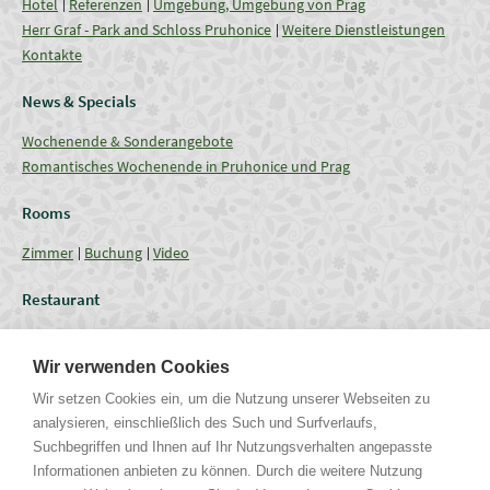
Hotel
Referenzen
Umgebung, Umgebung von Prag
Herr Graf - Park and Schloss Pruhonice
Weitere Dienstleistungen
Kontakte
News & Specials
Wochenende & Sonderangebote
Romantisches Wochenende in Pruhonice und Prag
Rooms
Zimmer
Buchung
Video
Restaurant
Restaurant
Aktuelles Angebot
Verpflegung - Menu
Coffee break
Wir verwenden Cookies
Conferences
Wir setzen Cookies ein, um die Nutzung unserer Webseiten zu
analysieren, einschließlich des Such und Surfverlaufs,
Tagungsräume
Fassungsgrössen
Technische Ausrüstung
Suchbegriffen und Ihnen auf Ihr Nutzungsverhalten angepasste
Hochzeit & Feste
Galerie
Informationen anbieten zu können. Durch die weitere Nutzung