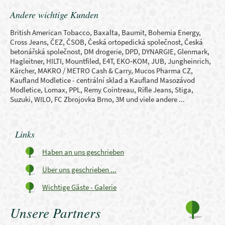
Andere wichtige Kunden
British American Tobacco, Baxalta, Baumit, Bohemia Energy,
Cross Jeans, ČEZ, ČSOB, Česká ortopedická společnost, Česká
betonářská společnost, DM drogerie, DPD, DYNARGIE, Glenmark,
Hagleitner, HILTI, Mountfiled, E4T, EKO‑KOM, JUB, Jungheinrich,
Kärcher, MAKRO / METRO Cash & Carry, Mucos Pharma CZ,
Kaufland Modletice - centrální sklad a Kaufland Masozávod
Modletice, Lomax, PPL, Remy Cointreau, Rifle Jeans, Stiga,
Suzuki, WILO, FC Zbrojovka Brno, 3M und viele andere ...
Links
Haben an uns geschrieben
Über uns geschrieben ...
Wichtige Gäste - Galerie
Unsere Partners