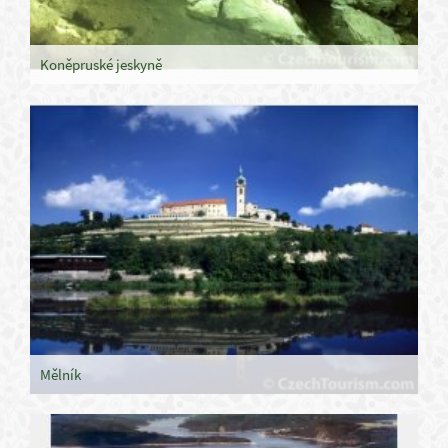
Koněpruské jeskyně
Mělník