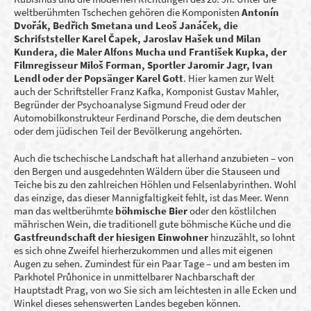
weltberühmten Tschechen gehören die Komponisten
Antonín
Dvořák, Bedřich Smetana und Leoš Janáček, die
Schrifststeller Karel Čapek, Jaroslav Hašek und Milan
Kundera, die Maler Alfons Mucha und František Kupka, der
Filmregisseur Miloš Forman,
Sportler Jaromir Jagr, Ivan
Lendl
oder der Popsänger Karel Gott
. Hier kamen zur Welt
auch der Schriftsteller Franz Kafka, Komponist Gustav Mahler,
Begründer der Psychoanalyse Sigmund Freud oder der
Automobilkonstrukteur Ferdinand Porsche, die dem deutschen
oder dem jüdischen Teil der Bevölkerung angehörten.
Auch die tschechische Landschaft hat allerhand anzubieten – von
den Bergen und ausgedehnten Wäldern über die Stauseen und
Teiche bis zu den zahlreichen Höhlen und Felsenlabyrinthen. Wohl
das einzige, das dieser Mannigfaltigkeit fehlt, ist das Meer. Wenn
man das weltberühmte
böhmische Bier
oder den köstlilchen
mährischen Wein, die traditionell gute böhmische Küche und die
Gastfreundschaft der hiesigen Einwohner
hinzuzählt, so lohnt
es sich ohne Zweifel hierherzukommen und alles mit eigenen
Augen zu sehen. Zumindest für ein Paar Tage – und am besten im
Parkhotel Průhonice in unmittelbarer Nachbarschaft der
Hauptstadt Prag, von wo Sie sich am leichtesten in alle Ecken und
Winkel dieses sehenswerten Landes begeben können.