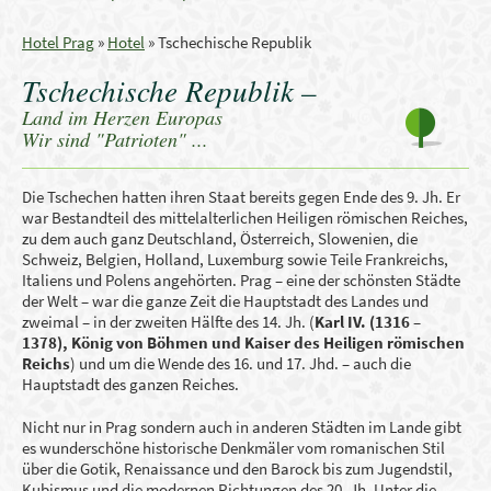
Hotel Prag
»
Hotel
»
Tschechische Republik
Tschechische Republik –
Land im Herzen Europas
Wir sind "Patrioten" ...
Die Tschechen hatten ihren Staat bereits gegen Ende des 9. Jh. Er
war Bestandteil des mittelalterlichen Heiligen römischen Reiches,
zu dem auch ganz Deutschland, Österreich, Slowenien, die
Schweiz, Belgien, Holland, Luxemburg sowie Teile Frankreichs,
Italiens und Polens angehörten. Prag – eine der schönsten Städte
der Welt – war die ganze Zeit die Hauptstadt des Landes und
zweimal – in der zweiten Hälfte des 14. Jh. (
Karl IV. (1316 –
1378), König von Böhmen und Kaiser des Heiligen römischen
Reichs
) und um die Wende des 16. und 17. Jhd. – auch die
Hauptstadt des ganzen Reiches.
Nicht nur in Prag sondern auch in anderen Städten im Lande gibt
es wunderschöne historische Denkmäler vom romanischen Stil
über die Gotik, Renaissance und den Barock bis zum Jugendstil,
Kubismus und die modernen Richtungen des 20. Jh. Unter die