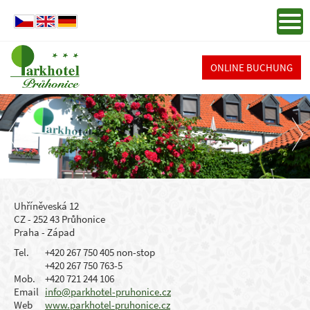
ONLINE BUCHUNG
Uhříněveská 12
CZ - 252 43 Průhonice
Praha - Západ
Tel.
+420 267 750 405 non-stop
+420 267 750 763-5
Mob.
+420 721 244 106
Email
info@parkhotel-pruhonice.cz
Web
www.parkhotel-pruhonice.cz