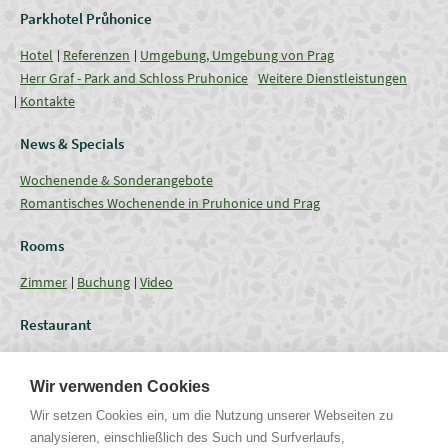
Parkhotel Průhonice
Hotel
Referenzen
Umgebung, Umgebung von Prag
Herr Graf - Park and Schloss Pruhonice
Weitere Dienstleistungen
Kontakte
News & Specials
Wochenende & Sonderangebote
Romantisches Wochenende in Pruhonice und Prag
Rooms
Zimmer
Buchung
Video
Restaurant
Restaurant
Aktuelles Angebot
Verpflegung - Menu
Coffee break
Wir verwenden Cookies
Conferences
Wir setzen Cookies ein, um die Nutzung unserer Webseiten zu
analysieren, einschließlich des Such und Surfverlaufs,
Tagungsräume
Fassungsgrössen
Technische Ausrüstung