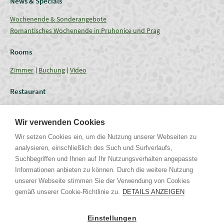
News & Specials
Wochenende & Sonderangebote
Romantisches Wochenende in Pruhonice und Prag
Rooms
Zimmer
Buchung
Video
Restaurant
Restaurant
Aktuelles Angebot
Verpflegung - Menu
Coffee break
Wir verwenden Cookies
Conferences
Wir setzen Cookies ein, um die Nutzung unserer Webseiten zu
analysieren, einschließlich des Such und Surfverlaufs,
Tagungsräume
Fassungsgrössen
Technische Ausrüstung
Suchbegriffen und Ihnen auf Ihr Nutzungsverhalten angepasste
Hochzeit & Feste
Galerie
Informationen anbieten zu können. Durch die weitere Nutzung
unserer Webseite stimmen Sie der Verwendung von Cookies
gemäß unserer Cookie-Richtlinie zu.
DETAILS ANZEIGEN
Uhříněveská 12 | CZ - 252 43 Průhonice | Praha - Západ
Tel. +420 267 750 405 non-stop, +420 267 750 763-5 | Mob. +420 721
Einstellungen
244 106 |
info@parkhotel-pruhonice.cz