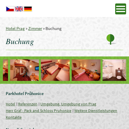
Hotel Prag
»
Zimmer
»
Buchung
Buchung
Parkhotel Průhonice
Hotel
Referenzen
Umgebung, Umgebung von Prag
Herr Graf - Park and Schloss Pruhonice
Weitere Dienstleistungen
Kontakte