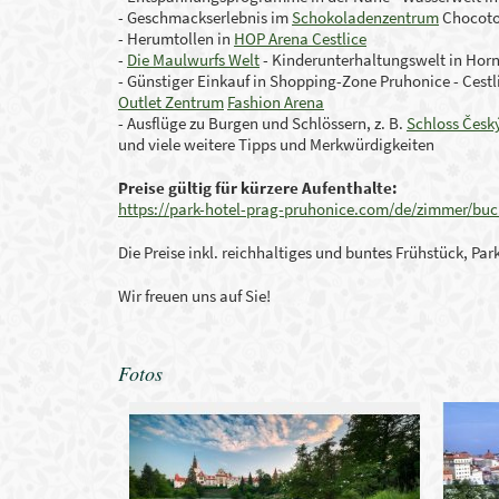
- Geschmackserlebnis im
Schokoladenzentrum
Chocoto
- Herumtollen in
HOP Arena Cestlice
-
Die Maulwurfs Welt
- Kinderunterhaltungswelt in Hor
- Günstiger Einkauf in
Shopping-Zone
Pruhonice - Cest
Outlet Zentrum
F
ashion Arena
- Ausflüge zu Burgen und Schlössern, z. B.
Schloss Česk
und viele weitere Tipps und Merkwürdigkeiten
Preise gültig für kürzere Aufenthalte:
https://park-hotel-prag-pruhonice.com/de/zimmer/bu
Die Preise inkl. r
eichhaltiges und buntes Frühstück
, Par
Wir freuen uns auf Sie!
Fotos