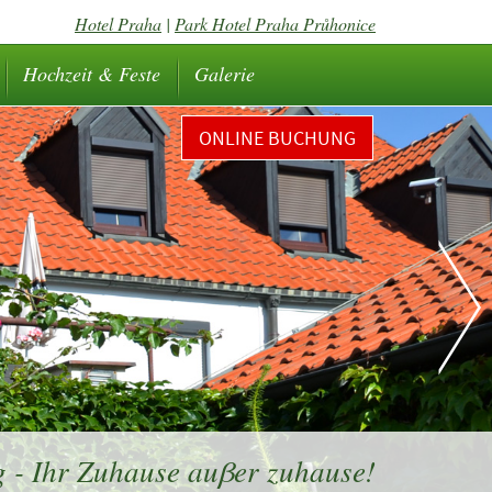
Hotel Praha
|
Park Hotel Praha Průhonice
Hochzeit & Feste
Galerie
ONLINE BUCHUNG
 - Ihr Zuhause auβer zuhause!