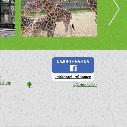
n
üstung
e