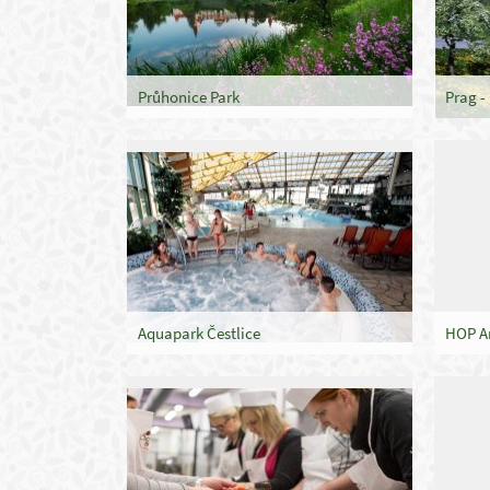
Průhonice Park
Prag -
Aquapark Čestlice
HOP Ar