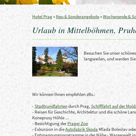
Hotel Prag
»
Neu & Sonderangebote
»
Wochenende & S
Urlaub in Mittelböhmen, Pruh
Besuchen Sie unser schönes,
langweilen, und werden Sie 
Wir können Ihnen empfehlen zBs.:
-
Stadtrundfahrten
durch Prag,
Schifffahrt auf der Mol
- Reisen für Geschichte, Architektur und die schöne Lan
Koneprusy Höhle ...
- Besichtigung der
Prager Zoo
- Exkursion in die
Autofabrik
Skoda
Mlada Boleslav ode
- Entspannungsprogramme in der Nähe - Wasserwelt in