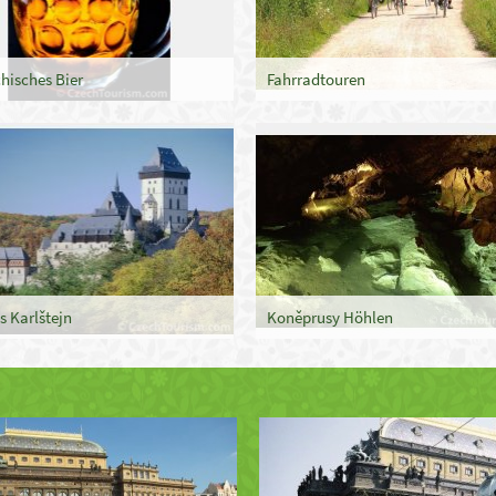
hisches Bier
Fahrradtouren
s Karlštejn
Koněprusy Höhlen