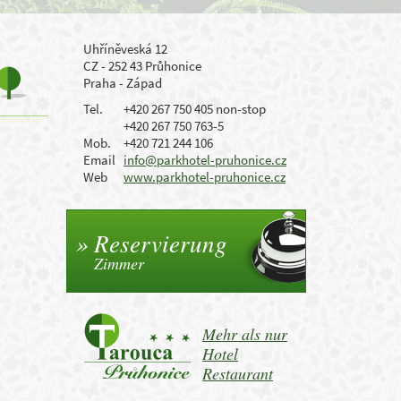
Uhříněveská 12
CZ - 252 43 Průhonice
Praha - Západ
Tel.
+420 267 750 405 non-stop
+420 267 750 763-5
Mob.
+420 721 244 106
Email
info@parkhotel-pruhonice.cz
Web
www.parkhotel-pruhonice.cz
Reservierung
Zimmer
Mehr als nur
Hotel
Restaurant