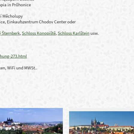
pia in Průhonice
ní Měcholupy
lice, Einkaufszentrum Chodov Center oder
ý Šternberk
,
Schloss Konopiště
,
Schloss Karlštejn
usw.
chung-273.html
ken, WiFi und MWSt..