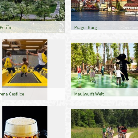
 Petřín
Prager Burg
ena Čestlice
Maulwurfs Welt