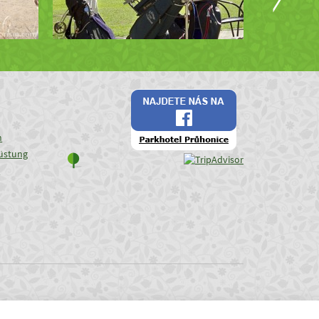
n
üstung
e