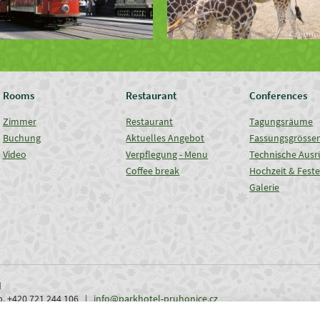
Rooms
Restaurant
Conferences
Zimmer
Restaurant
Tagungsräume
Buchung
Aktuelles Angebot
Fassungsgrösse
Video
Verpflegung - Menu
Technische Ausr
Coffee break
Hochzeit & Fest
Galerie
d
ob. +420 721 244 106 |
info@parkhotel-pruhonice.cz