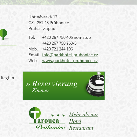
Uhříněveská 12
CZ - 252 43 Průhonice
Praha - Západ
Tel.
+420 267 750 405 non-stop
+420 267 750 763-5
Mob.
+420 721 244 106
Email
info@parkhotel-pruhonice.cz
Web
www.parkhotel-pruhonice.cz
liegt in
Reservierung
Zimmer
Mehr als nur
Hotel
Restaurant