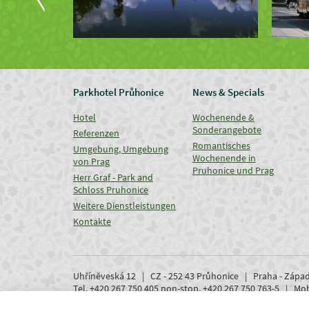
Parkhotel Průhonice
News & Specials
Hotel
Wochenende &
Sonderangebote
Referenzen
Romantisches
Umgebung, Umgebung
Wochenende in
von Prag
Pruhonice und Prag
Herr Graf - Park and
Schloss Pruhonice
Weitere Dienstleistungen
Kontakte
Uhříněveská 12 | CZ - 252 43 Průhonice | Praha - Zápa
Tel. +420 267 750 405 non-stop, +420 267 750 763-5 | M
www.parkhotel-pruhonice.cz