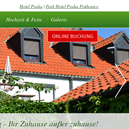
Hotel Praha
|
Park Hotel Praha Průhonice
Hochzeit & Feste
Galerie
ONLINE BUCHUNG
 - Ihr Zuhause auβer zuhause!