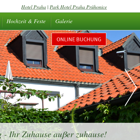
Hotel Praha
|
Park Hotel Praha Průhonice
Hochzeit & Feste
Galerie
ONLINE BUCHUNG
 - Ihr Zuhause auβer zuhause!