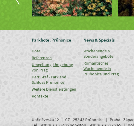
Parkhotel Průhonice
News & Specials
Hotel
Wochenende &
Sonderangebote
Referenzen
Romantisches
Umgebung, Umgebung
Wochenende in
von Prag
Pruhonice und Prag
Herr Graf - Park and
Schloss Pruhonice
Weitere Dienstleistungen
Kontakte
Uhříněveská 12 | CZ - 252 43 Průhonice | Praha - Zápa
Tel. +420 267 750 405 non-stop, +420 267 750 763-5 | M
www.parkhotel-pruhonice.cz