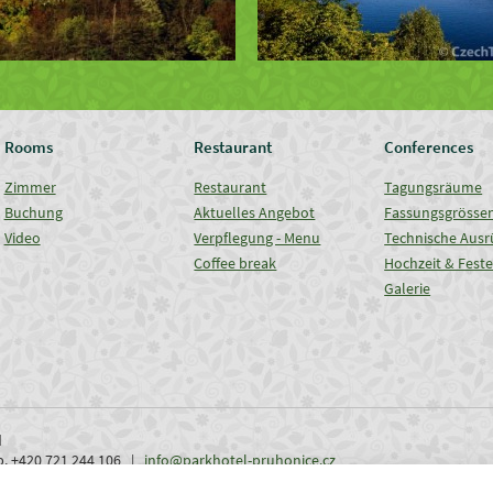
Rooms
Restaurant
Conferences
Zimmer
Restaurant
Tagungsräume
Buchung
Aktuelles Angebot
Fassungsgrösse
Video
Verpflegung - Menu
Technische Ausr
Coffee break
Hochzeit & Fest
Galerie
d
ob. +420 721 244 106 |
info@parkhotel-pruhonice.cz