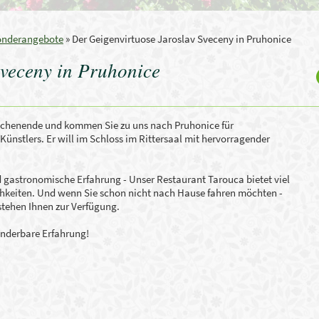
onderangebote
»
Der Geigenvirtuose Jaroslav Sveceny in Pruhonice
Sveceny in Pruhonice
chenende
und kommen Sie zu
uns nach
Pruhonice
für
Künstlers
.
Er will im Schloss i
m
Rittersaal
mit hervorragender
nd gastronomische
Erfahrung
-
Unser Restaurant Tarouca bietet viel
chkeiten
.
Und
wenn
Sie
schon
nicht
nach Hause
fahren
möchten
-
stehen Ihnen zur
Verfügung
.
nderbare Erfahrung!