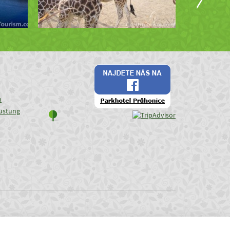
n
üstung
e