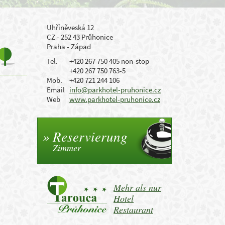
Uhříněveská 12
CZ - 252 43 Průhonice
Praha - Západ
Tel.
+420 267 750 405 non-stop
+420 267 750 763-5
Mob.
+420 721 244 106
Email
info@parkhotel-pruhonice.cz
Web
www.parkhotel-pruhonice.cz
Reservierung
Zimmer
Mehr als nur
Hotel
Restaurant