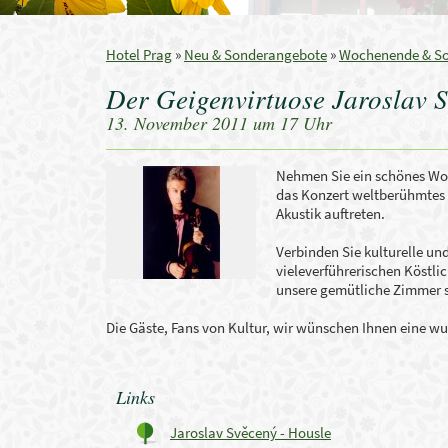
Hotel Prag
»
Neu & Sonderangebote
»
Wochenende & S
Der Geigenvirtuose Jaroslav 
13. November 2011 um 17 Uhr
Nehmen Sie
ein schönes
Wo
das Konzert
weltberühmtes 
Akustik auftreten
.
Verbinden Sie
kul
turelle u
viele
verführerischen Köstli
unsere
gemütliche
Zimmer
Die Gäste
, Fans
von Kultur
,
wir wünschen
Ihnen
eine wu
Links
Jaroslav Svěcený - Housle