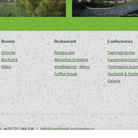
Rooms
Restaurant
Conferences
Zimmer
Restaurant
Tagungsräume
Buchung
Aktuelles Angebot
Fassungsgrösse
Video
Verpflegung - Menu
Technische Ausr
Coffee break
Hochzeit & Fest
Galerie
d
ob. +420 721 244 106 |
info@parkhotel-pruhonice.cz