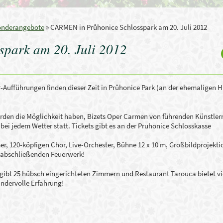
onderangebote
»
CARMEN in Průhonice Schlosspark am 20. Juli 2012
park am 20. Juli 2012
-
Aufführungen finden
dieser Zeit in
Průhonice
Park (
an der ehemaligen
H
rden
die Möglichkeit haben,
Bizets Oper Carmen
von führenden Künstler
bei jedem Wetter statt
.
Tickets gibt es
an der Pruhonice Schlosskasse
er
,
120-köpfigen
Chor,
Live-Orchester
,
Bühne 12
x 10 m,
Großbildprojekti
 abschließenden
Feuerwerk!
 gibt
25
hübsch eingerichteten Zimmern und
Restaurant
Tarouca
bietet vi
ndervolle Erfahrung!