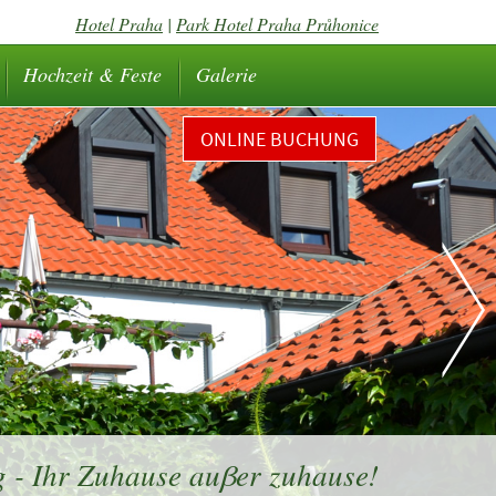
Hotel Praha
|
Park Hotel Praha Průhonice
Hochzeit & Feste
Galerie
ONLINE BUCHUNG
 - Ihr Zuhause auβer zuhause!