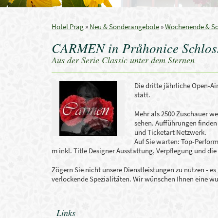
Hotel Prag
»
Neu & Sonderangebote
»
Wochenende & S
CARMEN in Průhonice Schloss
Aus der Serie Classic unter dem Sternen
Die
dritte jährliche
Open-Air
statt.
Mehr als 2500
Zuschauer we
sehen.
Aufführungen finden
und
Ticketart
Netzwerk.
Auf Sie warten
:
Top-Perform
m
inkl.
Title Designer
Ausstattung, Verpflegung
und die
Zögern Sie nicht
unsere Dienstleistungen zu nutzen
- es
verlockende
Spezialitäten.
Wir wünschen Ihnen eine
wu
Links