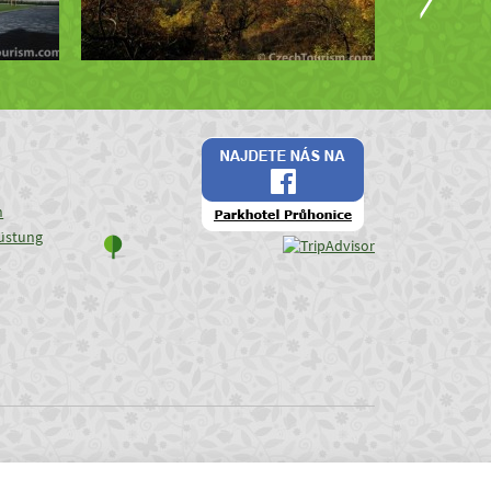
n
üstung
e