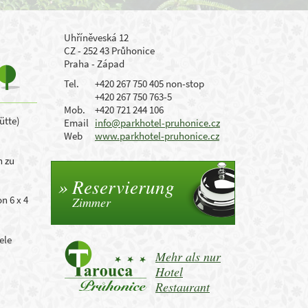
Uhříněveská 12
CZ - 252 43 Průhonice
Praha - Západ
Tel.
+420 267 750 405 non-stop
+420 267 750 763-5
Mob.
+420 721 244 106
ütte
)
Email
info@parkhotel-pruhonice.cz
Web
www.parkhotel-pruhonice.cz
n
zu
Reservierung
on
6 x 4
Zimmer
ele
Mehr als nur
Hotel
Restaurant