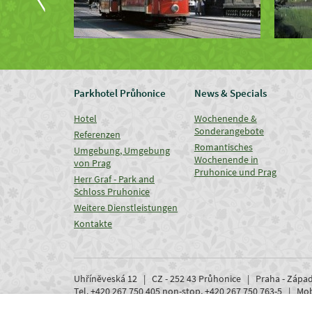
Parkhotel Průhonice
News & Specials
Hotel
Wochenende &
Sonderangebote
Referenzen
Romantisches
Umgebung, Umgebung
Wochenende in
von Prag
Pruhonice und Prag
Herr Graf - Park and
Schloss Pruhonice
Weitere Dienstleistungen
Kontakte
Uhříněveská 12 | CZ - 252 43 Průhonice | Praha - Zápa
Tel. +420 267 750 405 non-stop, +420 267 750 763-5 | M
www.parkhotel-pruhonice.cz