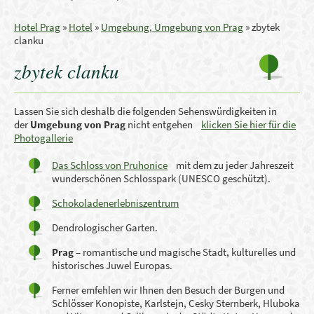
Hotel Prag
»
Hotel
»
Umgebung, Umgebung von Prag
»
zbytek
clanku
zbytek clanku
Lassen Sie sich deshalb die folgenden Sehenswürdigkeiten in
der
Umgebung
von Prag
nicht entgehen
klicken Sie hier für die
Photogallerie
Das Schloss von Pruhonice
mit dem zu jeder Jahreszeit
wunderschönen Schlosspark (UNESCO geschützt).
Schokoladenerlebniszentrum
Dendrologischer Garten.
Prag
– romantische
und magische Stadt
,
kulturelles und
historisches
Juwel Europas
.
Ferner emfehlen wir Ihnen den Besuch der Burgen und
Schlösser Konopiste, Karlstejn, Cesky Sternberk, Hluboka