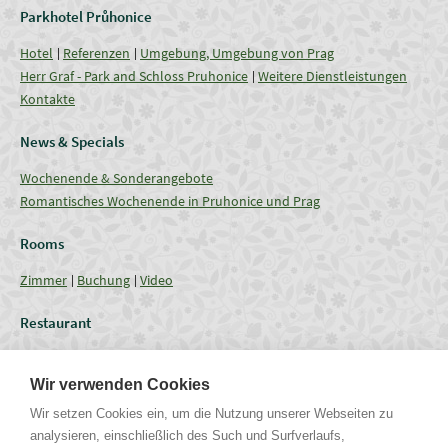
Parkhotel Průhonice
Hotel
Referenzen
Umgebung, Umgebung von Prag
Herr Graf - Park and Schloss Pruhonice
Weitere Dienstleistungen
Kontakte
News & Specials
Wochenende & Sonderangebote
Romantisches Wochenende in Pruhonice und Prag
Rooms
Zimmer
Buchung
Video
Restaurant
Restaurant
Aktuelles Angebot
Verpflegung - Menu
Coffee break
Wir verwenden Cookies
Conferences
Wir setzen Cookies ein, um die Nutzung unserer Webseiten zu
analysieren, einschließlich des Such und Surfverlaufs,
Tagungsräume
Fassungsgrössen
Technische Ausrüstung