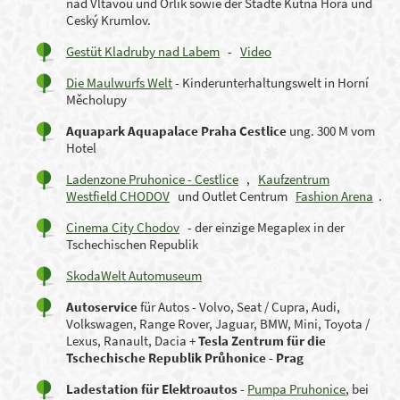
nad Vltavou und Orlik sowie der Städte Kutna Hora und
Ceský Krumlov.
Gestüt Kladruby nad Labem
-
Video
Die Maulwurfs Welt
- Kinderunterhaltungswelt in Horní
Měcholupy
Aquapark Aquapalace Praha Cestlice
ung. 300 M vom
Hotel
Ladenzone Pruhonice - Cestlice
,
Kaufzentrum
Westfield CHODOV
und Outlet Centrum
Fashion Arena
.
Cinema City Chodov
- der einzige Megaplex in der
Tschechischen Republik
SkodaWelt Automuseum
Autoservice
für Autos - Volvo, Seat / Cupra, Audi,
Volkswagen, Range Rover, Jaguar, BMW, Mini, Toyota /
Lexus, Ranault, Dacia +
Tesla Zentrum für die
Tschechische Republik Průhonice - Prag
Ladestation für Elektroautos
-
Pumpa Pruhonice
, bei