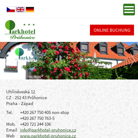
ONLINE BUCHUNG
Uhříněveská 12
CZ - 252 43 Průhonice
Praha - Západ
Tel.
+420 267 750 405 non-stop
+420 267 750 763-5
Mob.
+420 721 244 106
Email
info@parkhotel-pruhonice.cz
Web
www.parkhotel-pruhonice.cz