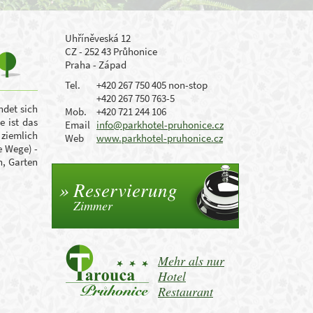
Uhříněveská 12
CZ - 252 43 Průhonice
Praha - Západ
Tel.
+420 267 750 405 non-stop
+420 267 750 763-5
ndet sich
Mob.
+420 721 244 106
e ist das
Email
info@parkhotel-pruhonice.cz
ziemlich
Web
www.parkhotel-pruhonice.cz
e Wege) -
, Garten
Reservierung
Zimmer
Mehr als nur
Hotel
Restaurant