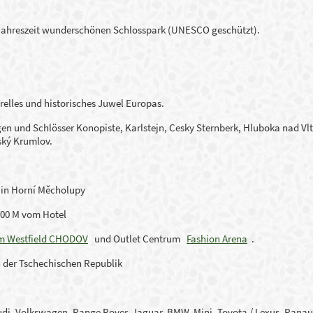
ahreszeit wunderschönen Schlosspark (UNESCO geschützt).
relles und historisches
Juwel Europas
.
en und Schlösser Konopiste, Karlstejn, Cesky Sternberk, Hluboka nad Vl
ský Krumlov.
 in Horní Měcholupy
00 M vom Hotel
m Westfield CHODOV
und Outlet Centrum
Fashion Arena
.
n der Tschechischen Republik
Audi, Volkswagen, Range Rover, Jaguar, BMW, Mini, Toyota / Lexus, Ranau