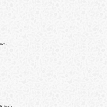
tavou
lt, Dacia