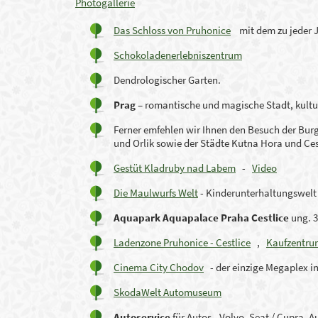
Photogallerie
Das Schloss von Pruhonice
mit dem zu jeder J
Schokoladenerlebniszentrum
Dendrologischer Garten.
Prag
– romantische
und magische Stadt
,
kultu
Ferner emfehlen wir Ihnen den Besuch der Burg
und Orlik sowie der Städte Kutna Hora und Ce
Gestüt Kladruby nad Labem
-
Video
Die Maulwurfs Welt
- Kinderunterhaltungswelt
Aquapark Aquapalace Praha Cestlice
ung. 3
Ladenzone Pruhonice - Cestlice
,
Kaufzentru
Cinema City Chodov
- der einzige Megaplex i
SkodaWelt Automuseum
Autoservice
für Autos - Volvo, Seat / Cupra, 