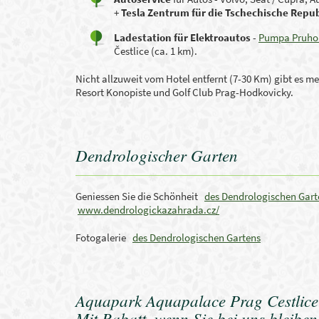
+
Tesla Zentrum für die Tschechische Repub
Ladestation für Elektroautos
-
Pumpa Pruho
Čestlice (ca. 1 km).
Nicht allzuweit vom Hotel entfernt (7-30 Km) gibt es me
Resort Konopiste und Golf Club Prag-Hodkovicky.
Dendrologischer Garten
Geniessen Sie die Schönheit
des Dendrologischen Gart
www.dendrologickazahrada.cz/
Fotogalerie
des Dendrologischen Gartens
Aquapark Aquapalace Prag Cestlice
Mit Rabatt, wenn Sie bei uns bleiben