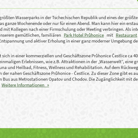
 größten Wasserparks in der Tschechischen Republik und eines der größte
r das ganze Wochenende oder nur für einen Abend. Man kann hier ein ersta
 mit Kollegen nach einer Firmschulung oder Meeting verbringen. Als int
 unserem gemütlichen, familiären
Park Hotel Průhonice
mit
Restaurant
 Entspannung und aktiver Erholung in einer ganz moderner Umgebung de
t sich in einer kommerziellen und Geschäftszone Průhonice Čestlice ca 4
einmaligen Erlebnissen, wie z.B. Attraktionen in der „Wasserwelt“, eine g
una und Heilbad, Fitness, Wellness und Rehabilitation. Auf dem Rückwe
n der nahen Geschäftszone Průhonice - Čestlice. Zu dieser Zone gibt es a
dem Bus aus Metrostationen Opatov und Chodov. Die Zugänglichkeit mit d
.
Weitere Informationen »