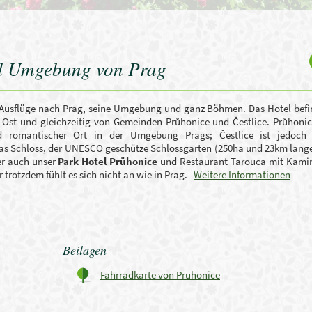
nd Umgebung von Prag
r Ausflüge nach Prag, seine Umgebung und ganz Böhmen. Das Hotel befi
Ost und gleichzeitig von Gemeinden Průhonice und Čestlice. Průhonic
 romantischer Ort in der Umgebung Prags; Čestlice ist jedoch 
 Das Schloss, der UNESCO geschütze Schlossgarten (250ha und 23km lang
er auch unser
Park Hotel Průhonice
und Restaurant Tarouca mit Kamin
r trotzdem fühlt es sich nicht an wie in Prag.
Weitere Informationen
Beilagen
Fahrradkarte von Pruhonice