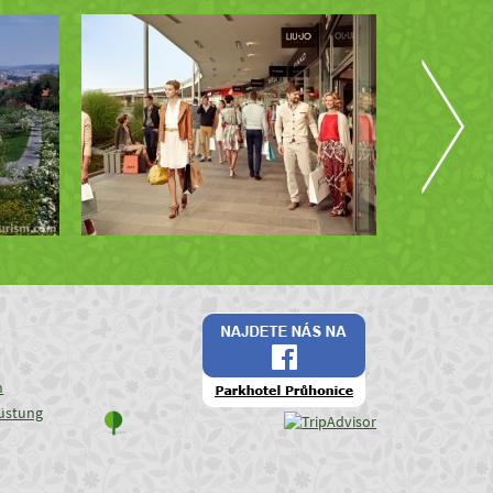
n
üstung
e