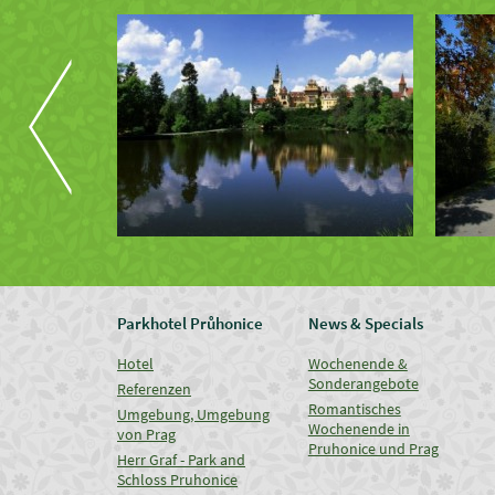
Parkhotel Průhonice
News & Specials
Hotel
Wochenende &
Sonderangebote
Referenzen
Romantisches
Umgebung, Umgebung
Wochenende in
von Prag
Pruhonice und Prag
Herr Graf - Park and
Schloss Pruhonice