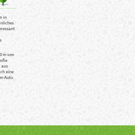
n in
unliches
eressant
s
00 m von
roße
g aus
uch eine
em Auto