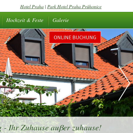
Hotel Praha
|
Park Hotel Praha Průhonice
Hochzeit & Feste
Galerie
ONLINE BUCHUNG
 - Ihr Zuhause auβer zuhause!