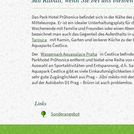
Das Park Hotel Průhonice befindet sich in der Nähe des
Mitteleuropa. Er ist ein idealer Unterhaltungsplatz fü
Wochenende mit Familie und Freunden oder einen Abend
bezeichnet man auch das Gegenteil des Aufenthalts in
Tarouca
mit Kamin, Garten und leckerer Küche zu der
Aquaparks Čestlice.
Der
Wasserpark Aquapalace Praha
in Čestlice befinde
Parkhotel Průhonice entfernt und bietet eine Reihe von 
Auswahl an Sportaktivitäten und Entspannung, d.h. Sa
Aquapark Čestlice gibt es viele Einkaufsmöglichkeiten i
sehr gute Zugänglichkeit aus Prag – Jižní město mit 
auf der Autobahn D1 Prag – Brünn ist auch problemlos
Links
Sonderangebot