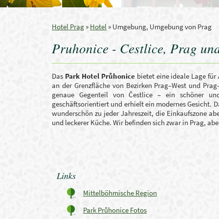
Hotel Prag
»
Hotel
»
Umgebung, Umgebung von Prag
Pruhonice - Cestlice, Prag u
Das
Park Hotel Průhonice
bietet eine ideale Lage fü
an der Grenzfläche von Bezirken Prag–West und Prag–
genaue Gegenteil von Čestlice – ein schöner und
geschäftsorientiert und erhielt ein modernes Gesicht.
wunderschön zu jeder Jahreszeit, die Einkaufszone ab
und leckerer Küche. Wir befinden sich zwar in Prag, abe
Links
Mittelböhmische Region
Park Průhonice Fotos