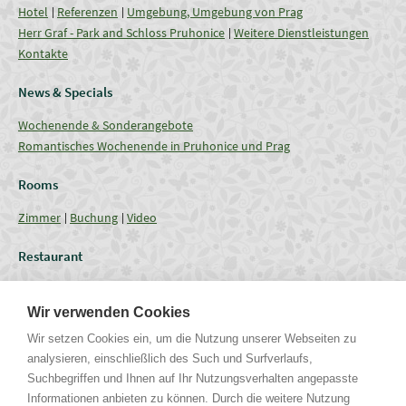
Hotel
Referenzen
Umgebung, Umgebung von Prag
Herr Graf - Park and Schloss Pruhonice
Weitere Dienstleistungen
Kontakte
News & Specials
Wochenende & Sonderangebote
Romantisches Wochenende in Pruhonice und Prag
Rooms
Zimmer
Buchung
Video
Restaurant
Restaurant
Aktuelles Angebot
Verpflegung - Menu
Coffee break
Wir verwenden Cookies
Conferences
Wir setzen Cookies ein, um die Nutzung unserer Webseiten zu
analysieren, einschließlich des Such und Surfverlaufs,
Tagungsräume
Fassungsgrössen
Technische Ausrüstung
Suchbegriffen und Ihnen auf Ihr Nutzungsverhalten angepasste
Hochzeit & Feste
Galerie
Informationen anbieten zu können. Durch die weitere Nutzung