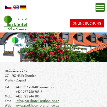
ONLINE BUCHUNG
Uhříněveská 12
CZ - 252 43 Průhonice
Praha - Západ
Tel.
+420 267 750 405 non-stop
+420 267 750 763-5
Mob.
+420 721 244 106
Email
info@parkhotel-pruhonice.cz
Web
www.parkhotel-pruhonice.cz