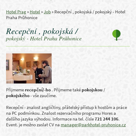
Hotel Prag
»
Hotel
»
Job
»
Recepční , pokojská / pokojský - Hotel
Praha Průhonice
Recepční , pokojská /
pokojský - Hotel Praha Průhonice
Přijmeme
recepční/-ho
. Přijmeme také
pokojskou
/
pokojského
- vše zaučíme.
Recepční - znalost angličtiny, přátelský přístup k hostům a práce
na PC podmínkou. Znalost rezervačního programu Hores a
dalšího jazyka výhodou. Informace na tel. čísle
721 244 106
.
Event. je možno zaslat CV na
manager@parkhotel-pruhonice.cz