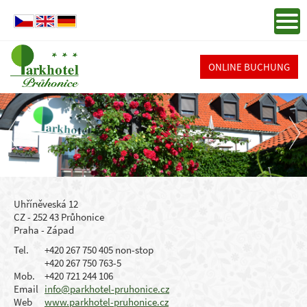
ONLINE BUCHUNG
Uhříněveská 12
CZ - 252 43 Průhonice
Praha - Západ
Tel.
+420 267 750 405 non-stop
+420 267 750 763-5
Mob.
+420 721 244 106
Email
info@parkhotel-pruhonice.cz
Web
www.parkhotel-pruhonice.cz