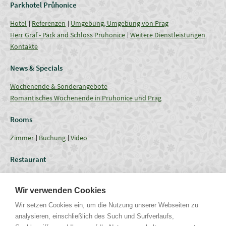
Parkhotel Průhonice
Hotel
Referenzen
Umgebung, Umgebung von Prag
Herr Graf - Park and Schloss Pruhonice
Weitere Dienstleistungen
Kontakte
News & Specials
Wochenende & Sonderangebote
Romantisches Wochenende in Pruhonice und Prag
Rooms
Zimmer
Buchung
Video
Restaurant
Restaurant
Aktuelles Angebot
Verpflegung - Menu
Coffee break
Wir verwenden Cookies
Conferences
Wir setzen Cookies ein, um die Nutzung unserer Webseiten zu
analysieren, einschließlich des Such und Surfverlaufs,
Tagungsräume
Fassungsgrössen
Technische Ausrüstung