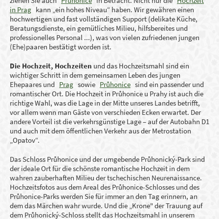
ziehen Sie auch
Průhonice
in Betracht. Nicht nur die
Hochzeit
in Prag
kann „ein hohes Niveau“ haben. Wir gewähren einen
hochwertigen und fast vollständigen Support (delikate Küche,
Beratungsdienste, ein gemütliches Milieu, hilfsbereites und
professionelles Personal ...), was von vielen zufriedenen jungen
(Ehe)paaren bestätigt worden ist.
Die Hochzeit, Hochzeiten
und das Hochzeitsmahl sind ein
wichtiger Schritt in dem gemeinsamen Leben des jungen
Ehepaares und
Prag
sowie
Průhonice
sind ein passender und
romantischer Ort. Die Hochzeit in Průhonice u Prahy ist auch die
richtige Wahl, was die Lage in der Mitte unseres Landes betrifft,
vor allem wenn man Gäste von verschieden Ecken erwartet. Der
andere Vorteil ist die verkehrsgünstige Lage – auf der Autobahn D1
und auch mit dem öffentlichen Verkehr aus der Metrostation
„Opatov“.
Das Schloss Průhonice und der umgebende Průhonický-Park sind
der ideale Ort für die schönste romantische Hochzeit in dem
wahren zauberhaften Milieu der tschechischen Neurenaissance.
Hochzeitsfotos aus dem Areal des Průhonice-Schlosses und des
Průhonice-Parks werden Sie für immer an den Tag erinnern, an
dem das Märchen wahr wurde. Und die „Krone" der Trauung auf
dem Průhonický-Schloss stellt das Hochzeitsmahl in unserem