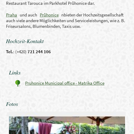
Restaurant Tarouca im Parkhotel Průhonice dar.
Praha
und auch
Průhonice
nbieten der Hochzeitsgesellschaft
auch viele andere Möglichkeiten und Serviceleistungen, wie z. B.
Friseursalons, Blumenbinden, Taxis usw.
Hochzeit-Kontakt
Tel.
: (+420)
721 244 106
Links
Pruhonice Municipal office - Matrika Office
Fotos