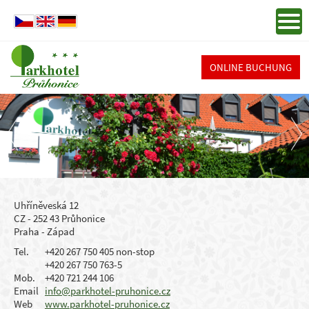
ONLINE BUCHUNG
Uhříněveská 12
CZ - 252 43 Průhonice
Praha - Západ
Tel.
+420 267 750 405 non-stop
+420 267 750 763-5
Mob.
+420 721 244 106
Email
info@parkhotel-pruhonice.cz
Web
www.parkhotel-pruhonice.cz