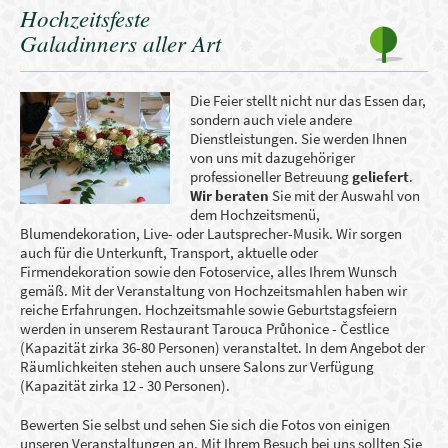
Hochzeitsfeste
Galadinners aller Art
Die Feier stellt nicht nur das Essen dar,
sondern auch viele andere
Dienstleistungen. Sie werden Ihnen
von uns mit dazugehöriger
professioneller Betreuung
geliefert
.
Wir beraten
Sie mit der Auswahl von
dem Hochzeitsmenü,
Blumendekoration, Live- oder Lautsprecher-Musik. Wir sorgen
auch für die Unterkunft, Transport, aktuelle oder
Firmendekoration sowie den Fotoservice, alles Ihrem Wunsch
gemäß. Mit der Veranstaltung von Hochzeitsmahlen haben wir
reiche Erfahrungen. Hochzeitsmahle sowie Geburtstagsfeiern
werden in unserem Restaurant Tarouca Průhonice - Čestlice
(Kapazität zirka 36-80 Personen) veranstaltet. In dem Angebot der
Räumlichkeiten stehen auch unsere Salons zur Verfügung
(Kapazität zirka 12 - 30 Personen).
Bewerten Sie selbst und sehen Sie sich die Fotos von einigen
unseren Veranstaltungen an. Mit Ihrem Besuch bei uns sollten Sie