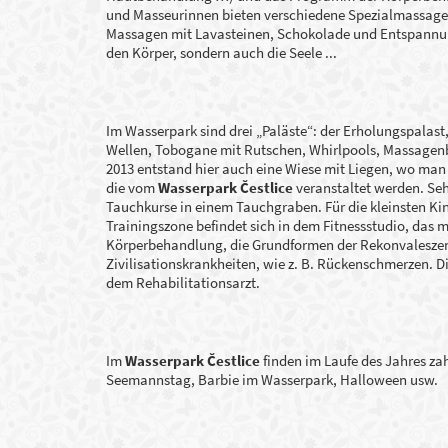
und Masseurinnen bieten verschiedene Spezialmassage
Massagen mit Lavasteinen, Schokolade und Entspannun
den Körper, sondern auch die Seele ...
Im Wasserpark sind drei „Paläste“: der Erholungspalast
Wellen, Tobogane mit Rutschen, Whirlpools, Massagenb
2013 entstand hier auch eine Wiese mit Liegen, wo man
die vom
Wasserpark Čestlice
veranstaltet werden. Seh
Tauchkurse in einem Tauchgraben. Für die kleinsten Ki
Trainingszone befindet sich in dem Fitnessstudio, das 
Körperbehandlung, die Grundformen der Rekonvaleszenz
Zivilisationskrankheiten, wie z. B. Rückenschmerzen.
dem Rehabilitationsarzt.
Im
Wasserpark Čestlice
finden im Laufe des Jahres zahl
Seemannstag, Barbie im Wasserpark, Halloween usw.