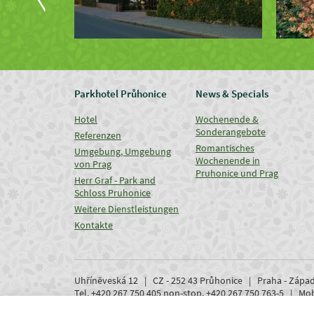
Parkhotel Průhonice
News & Specials
Hotel
Wochenende &
Sonderangebote
Referenzen
Romantisches
Umgebung, Umgebung
Wochenende in
von Prag
Pruhonice und Prag
Herr Graf - Park and
Schloss Pruhonice
Weitere Dienstleistungen
Kontakte
Uhříněveská 12 | CZ - 252 43 Průhonice | Praha - Zápa
Tel. +420 267 750 405 non-stop, +420 267 750 763-5 | M
www.parkhotel-pruhonice.cz