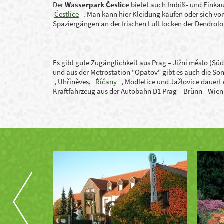
Der
Wasserpark Česlice
bietet auch Imbiß- und Einka
Čestlice
. Man kann hier Kleidung kaufen oder sich vo
Spaziergängen an der frischen Luft locken der Dendro
Es gibt gute Zugänglichkeit aus Prag – Jižní město (Sü
und aus der Metrostation "Opatov" gibt es auch die S
, Uhříněves,
Říčany
, Modletice und Jažlovice dauert e
Kraftfahrzeug aus der Autobahn D1 Prag – Brünn - Wien