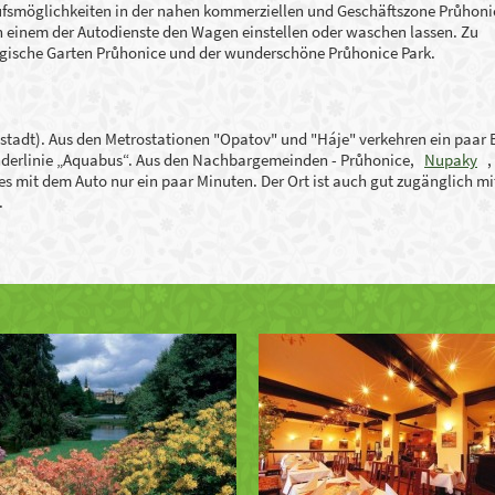
ufsmöglichkeiten in der nahen kommerziellen und Geschäftszone Průhoni
n einem der Autodienste den Wagen einstellen oder waschen lassen. Zu
logische Garten Průhonice und der wunderschöne Průhonice Park.
dstadt). Aus den Metrostationen "Opatov" und "Háje" verkehren ein paar 
onderlinie „Aquabus“. Aus den Nachbargemeinden - Průhonice,
Nupaky
s mit dem Auto nur ein paar Minuten. Der Ort ist auch gut zugänglich mi
.