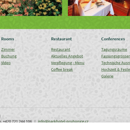
Rooms
Restaurant
Conferences
Zimmer
Restaurant
Tagungsräume
Buchung
Aktuelles Angebot
Fassungsgrösse
Video
Verpflegung - Menu
Technische Ausr
Coffee break
Hochzeit & Fest
Galerie
d
ob. +420 721 244 106 |
info@parkhotel-pruhonice.cz