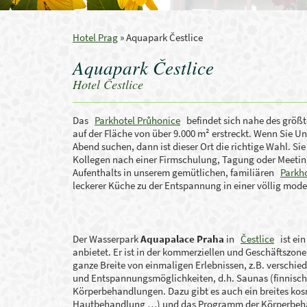
Hotel Prag
»
Aquapark Čestlice
Aquapark Čestlice
Hotel Čestlice
Das
Parkhotel Průhonice
befindet sich nahe des größt
auf der Fläche von über 9.000 m² erstreckt. Wenn Sie U
Abend suchen, dann ist dieser Ort die richtige Wahl. S
Kollegen nach einer Firmschulung, Tagung oder Meetin
Aufenthalts in unserem gemütlichen, familiären
Parkh
leckerer Küche zu der Entspannung in einer völlig m
Der Wasserpark
Aquapalace Praha
in
Čestlice
ist ein
anbietet. Er ist in der kommerziellen und Geschäftszo
ganze Breite von einmaligen Erlebnissen, z.B. verschie
und Entspannungsmöglichkeiten, d.h. Saunas (finnisch u
Körperbehandlungen. Dazu gibt es auch ein breites k
Hautbehandlung …) und das Programm der Körperbeha