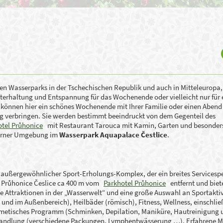
en Wasserparks in der Tschechischen Republik und auch in Mitteleuropa, 
nterhaltung und Entspannung für das Wochenende oder vielleicht nur für 
ie können hier ein schönes Wochenende mit Ihrer Familie oder einen Abend
g verbringen. Sie werden bestimmt beeindruckt von dem Gegenteil des
otel Průhonice
mit Restaurant Tarouca mit Kamin, Garten und besonder
oderner Umgebung im
Wasserpark Aquapalace Čestlice
.
 außergewöhnlicher Sport-Erholungs-Komplex, der ein breites Services
ne Průhonice Česlice ca 400 m vom
Parkhotel Průhonice
entfernt und biete
de Attraktionen in der „Wasserwelt“ und eine große Auswahl an Sportakti
nd im Außenbereich), Heilbäder (römisch), Fitness, Wellness, einschlie
osmetisches Programm (Schminken, Depilation, Maniküre, Hautreinigung 
ndlung (verschiedene Packungen, Lymphentwässerung …). Erfahrene M