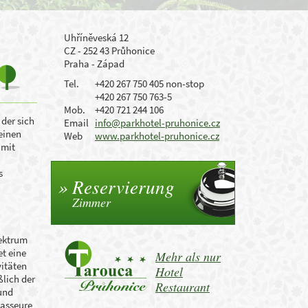
Uhříněveská 12
CZ - 252 43 Průhonice
Praha - Západ
Tel.
+420 267 750 405 non-stop
+420 267 750 763-5
Mob.
+420 721 244 106
der sich
Email
info@parkhotel-pruhonice.cz
einen
Web
www.parkhotel-pruhonice.cz
 mit
s
Reservierung
Zimmer
pektrum
t eine
Mehr als nur
vitäten
Hotel
ßlich der
Restaurant
und
asseure