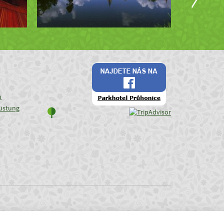
n
üstung
e