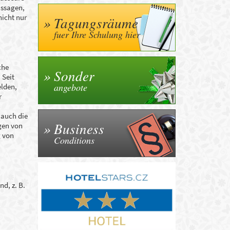
assagen,
icht nur
Tagungsräume
fuer Ihre Schulung hier
che
Sonder
 Seit
angebote
elden,
r
 auch die
Business
gen von
g von
Conditions
nd, z. B.