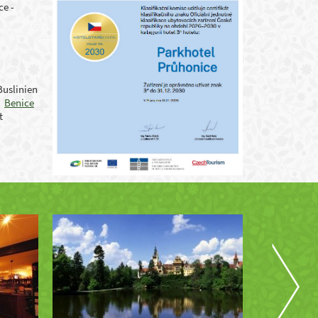
ce -
Buslinien
,
Benice
t