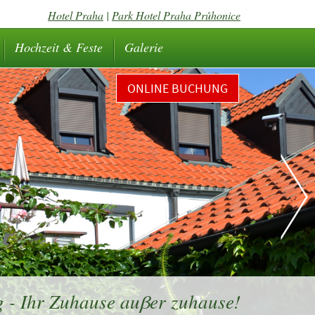
Hotel Praha
|
Park Hotel Praha Průhonice
Hochzeit & Feste
Galerie
ONLINE BUCHUNG
 - Ihr Zuhause auβer zuhause!