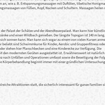
n an, wie z. B. Entspannungsmassagen mit Duftölen, tibetische Honigm
gsmassagen von Füßen, Kopf, Nacken und Schultern. Massagen heilen n
, der Palast der Schätze und der Abendteuerpalast. Man kann hier künstli
änke und einen Wildbach genießen. Der längste Topogan ist 140 m lang.
 sich sonnen kann. Man kann sich sogar zu einem von vielen Kursen anm
r beliebt sind Schwimmkurse für Kinder, Aerobic und Gruppenfitness ode
nder stehen hier Planschbecken und eine Kinderecke zur Verfügung. Die
mit den modernsten Geräten ausgestattet ist. Erwähnenswert ist natürlich
 nach Unfällen und Operationen umfasst sowie die Beseitigung der Fol
 Die Körperbehandlung beginnt immer mit einer gründlichen Untersuchun
reiche Attraktionen statt, die sicherlich interessant für ganze Familien si